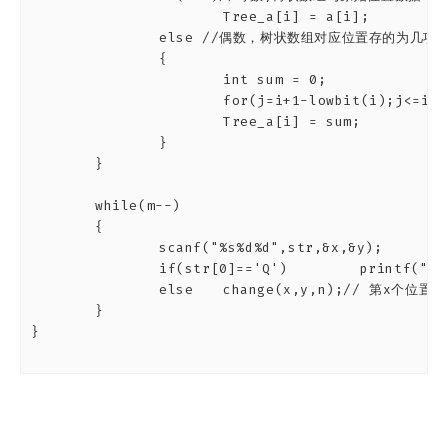
			Tree_a[i] = a[i];

		else //偶数，树状数组对应位置存的为几项的和

		{

			int sum = 0;

			for(j=i+1-lowbit(i);j<=i;j++)	sum += a[j];

			Tree_a[i] = sum;

		}

	}

	while(m--)

	{

		scanf("%s%d%d",str,&x,&y);

		if(str[0]=='Q')	 printf("%d\n",f_sum(y) - f_sum(x-1));

		else 	change(x,y,n);// 第x个位置增加 y，调整x到N之间的和的值

	}

}
