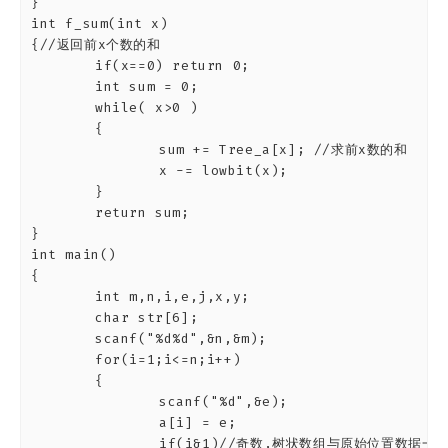
}

int f_sum(int x)

{//返回前x个数的和

	if(x==0) return 0;

	int sum = 0;

	while( x>0 )

	{

		sum += Tree_a[x]; //求前x数的和

		x -= lowbit(x);

	}

	return sum;

}

int main()

{

	int m,n,i,e,j,x,y;

	char str[6];

	scanf("%d%d",&n,&m);

	for(i=1;i<=n;i++)

	{

		scanf("%d",&e);

		a[i] = e;

		if(i&1)//奇数,树状数组与原始位置数据一样
